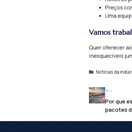
Preços com
Uma equipe
Vamos trabal
Quer oferecer ao
inesquecíveis ju
Categorias
Notícias da indús
Por que e
pacotes d