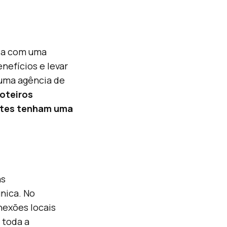
ria com uma
efícios e levar
 uma agência de
roteiros
entes tenham uma
as
única. No
nexões locais
 toda a