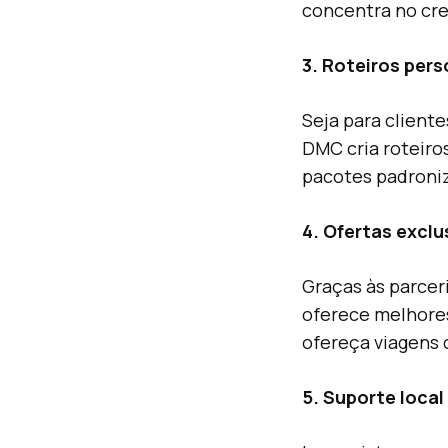
concentra no cr
3. Roteiros pers
Seja para client
DMC cria roteiro
pacotes padroniz
4. Ofertas excl
Graças às parcer
oferece melhores
ofereça viagens 
5. Suporte local