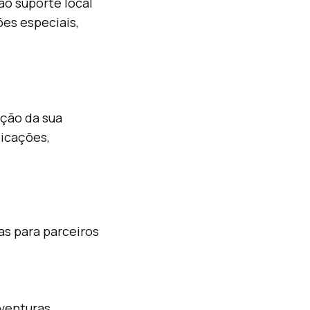
o suporte local
ões especiais,
ação da sua
dicações,
as para parceiros
aventuras.