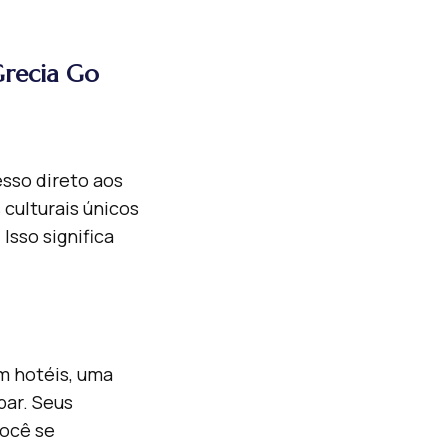
Grecia Go
sso direto aos
 culturais únicos
sso significa
m hotéis, uma
par. Seus
você se