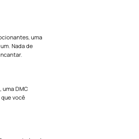
mocionantes, uma
 um. Nada de
ncantar.
as, uma DMC
e que você