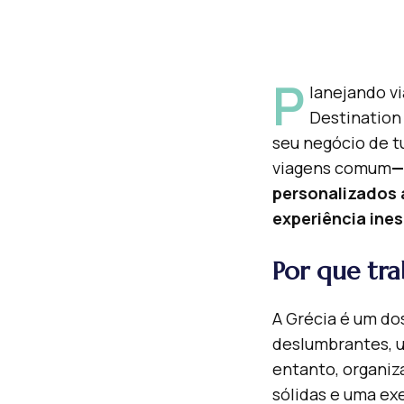
P
lanejando vi
Destination
seu negócio de t
viagens comum
—
personalizados 
experiência ines
Por que tr
A Grécia é um do
deslumbrantes, um
entanto, organiz
sólidas e uma ex