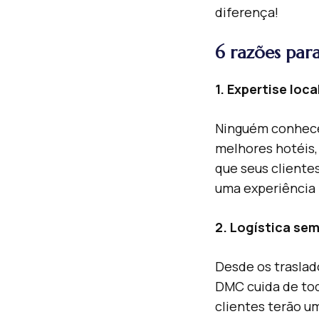
diferença!
6 razões par
1. Expertise loca
Ninguém conhece
melhores hotéis,
que seus cliente
uma experiência m
2. Logística se
Desde os traslad
DMC cuida de tod
clientes terão u